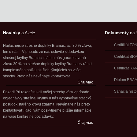
Novinky
a Akcie
Dokumenty
na S
Certifikát T
Najlacnejšie strešné doplnky Bramac, až 30 % zľava,
len u nás. V prípade že nás oslovíte s dodávkou
Certifikát B
strešnej krytiny Bramac, máte u nás garantoavanú
zľavu 30 % na strešné doplnky krytiny Bramac v rámci
Certifikát RA
komplexného balíku služieb týkajúcich sa vašej
strechy. Preto nás neváhajte kontaktovať.
Diplom BRA
Čítaj viac
Sanácia histo
Pozor!! Pri rekonštrukcii vašej strechy vám v prípade
objednávky strešnej krytiny u nás vyhotovíme statický
posudok starého krovu zdarma. Neváhajte nás preto
kontaktovať. Radi vám poskytneme bližšie informácie
na vaše konkrétne požiadavky.
Čítaj viac