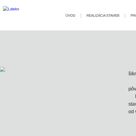
ÚVOD
REALIZÁCIA STAVIEB
PR
šik
pôv
sta
od 