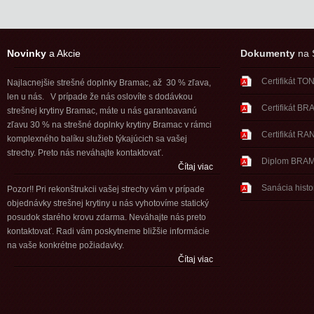
Novinky
a Akcie
Dokumenty
na S
Certifikát T
Najlacnejšie strešné doplnky Bramac, až 30 % zľava,
len u nás. V prípade že nás oslovíte s dodávkou
Certifikát B
strešnej krytiny Bramac, máte u nás garantoavanú
zľavu 30 % na strešné doplnky krytiny Bramac v rámci
Certifikát RA
komplexného balíku služieb týkajúcich sa vašej
strechy. Preto nás neváhajte kontaktovať.
Diplom BRA
Čítaj viac
Sanácia histo
Pozor!! Pri rekonštrukcii vašej strechy vám v prípade
objednávky strešnej krytiny u nás vyhotovíme statický
posudok starého krovu zdarma. Neváhajte nás preto
kontaktovať. Radi vám poskytneme bližšie informácie
na vaše konkrétne požiadavky.
Čítaj viac