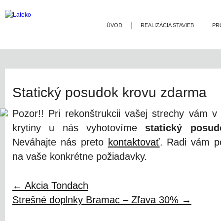
ÚVOD
REALIZÁCIA STAVIEB
PR
Statický posudok krovu zdarma
Pozor!! Pri rekonštrukcii vašej strechy vám v
krytiny u nás vyhotovíme
statický posud
Neváhajte nás preto
kontaktovať
. Radi vám po
na vaše konkrétne požiadavky.
←
Akcia Tondach
Strešné doplnky Bramac – Zľava 30%
→