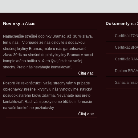
Novinky
a Akcie
Dokumenty
na S
Certifikát T
Najlacnejšie strešné doplnky Bramac, až 30 % zľava,
len u nás. V prípade že nás oslovíte s dodávkou
Certifikát B
strešnej krytiny Bramac, máte u nás garantoavanú
zľavu 30 % na strešné doplnky krytiny Bramac v rámci
Certifikát RA
komplexného balíku služieb týkajúcich sa vašej
strechy. Preto nás neváhajte kontaktovať.
Diplom BRA
Čítaj viac
Sanácia histo
Pozor!! Pri rekonštrukcii vašej strechy vám v prípade
objednávky strešnej krytiny u nás vyhotovíme statický
posudok starého krovu zdarma. Neváhajte nás preto
kontaktovať. Radi vám poskytneme bližšie informácie
na vaše konkrétne požiadavky.
Čítaj viac