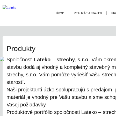
ÚVOD
REALIZÁCIA STAVIEB
PR
Produkty
Spoločnosť
Lateko – strechy, s.r.o.
Vám okrem 
stavbu dodá aj vhodný a kompletný stavebný ma
strechy, s.r.o. Vám pomôže vyriešiť Vašu strec
starostí.
Naši projektanti úzko spolupracujú s predajom, 
materiál je vhodný pre Vašu stavbu a sme sch
Vašej požiadavky.
Produktové portfólio spoločnosti Lateko – strech