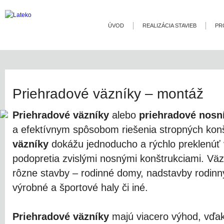
ÚVOD
REALIZÁCIA STAVIEB
PR
Priehradové väzníky – montáž
Priehradové väzníky
alebo
priehradové nosn
a efektívnym spôsobom riešenia stropných konš
väzníky
dokážu jednoducho a rýchlo preklenúť 
podopretia zvislými nosnými konštrukciami. Vä
rôzne stavby – rodinné domy, nadstavby rodin
výrobné a športové haly či iné.
Priehradové väzníky
majú viacero výhod, vďak