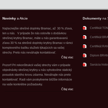
Novinky
a Akcie
Dokumenty
na S
Certifikát T
Najlacnejšie strešné doplnky Bramac, až 30 % zľava,
len u nás. V prípade že nás oslovíte s dodávkou
Certifikát B
strešnej krytiny Bramac, máte u nás garantoavanú
zľavu 30 % na strešné doplnky krytiny Bramac v rámci
Certifikát RA
komplexného balíku služieb týkajúcich sa vašej
strechy. Preto nás neváhajte kontaktovať.
Diplom BRA
Čítaj viac
Sanácia histo
Pozor!! Pri rekonštrukcii vašej strechy vám v prípade
objednávky strešnej krytiny u nás vyhotovíme statický
posudok starého krovu zdarma. Neváhajte nás preto
kontaktovať. Radi vám poskytneme bližšie informácie
na vaše konkrétne požiadavky.
Čítaj viac