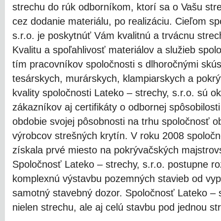
strechu do rúk odborníkom, ktorí sa o Vašu stre
cez dodanie materiálu, po realizáciu. Cieľom
sp
s.r.o.
je poskytnúť Vám kvalitnú a trvácnu strec
Kvalitu a spoľahlivosť materiálov a služieb spo
tím pracovníkov spoločnosti s dlhoročnými skús
tesárskych, murárskych, klampiarskych a pokr
kvality
spoločnosti
Lateko
– strechy, s.r.o.
sú ok
zákazníkov aj certifikáty o odbornej spôsobilost
obdobie svojej pôsobnosti na trhu spoločnosť o
výrobcov strešných krytín. V roku 2008
spoloč
získala prvé miesto na pokrývačských majstr
Spoločnosť
Lateko
– strechy, s.r.o.
postupne roz
komplexnú výstavbu pozemných stavieb od vypr
samotný stavebný dozor.
Spoločnosť
Lateko
– 
nielen strechu, ale aj celú stavbu pod jednou st