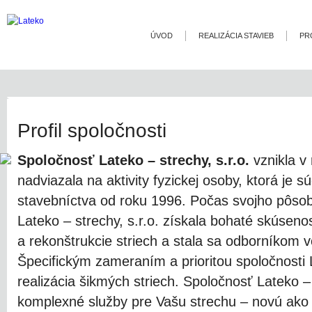
ÚVOD
REALIZÁCIA STAVIEB
PR
Profil spoločnosti
Spoločnosť
Lateko
– strechy, s.r.o.
vznikla v 
nadviazala na aktivity fyzickej osoby, ktorá je 
stavebníctva od roku 1996. Počas svojho pôso
Lateko
– strechy, s.r.o.
získala bohaté skúsenost
a rekonštrukcie striech a stala sa odborníkom 
Špecifickým zameraním a prioritou
spoločnosti
realizácia šikmých striech.
Spoločnosť
Lateko
–
komplexné služby pre Vašu strechu – novú ako 