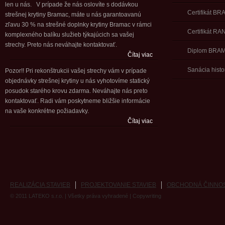
len u nás. V prípade že nás oslovíte s dodávkou
Certifikát B
strešnej krytiny Bramac, máte u nás garantoavanú
zľavu 30 % na strešné doplnky krytiny Bramac v rámci
Certifikát RA
komplexného balíku služieb týkajúcich sa vašej
strechy. Preto nás neváhajte kontaktovať.
Diplom BRA
Čítaj viac
Sanácia histo
Pozor!! Pri rekonštrukcii vašej strechy vám v prípade
objednávky strešnej krytiny u nás vyhotovíme statický
posudok starého krovu zdarma. Neváhajte nás preto
kontaktovať. Radi vám poskytneme bližšie informácie
na vaše konkrétne požiadavky.
Čítaj viac
REALIZÁCIA STAVIEB
PROJEKTOVANIE STAVIEB
OBCHODNÁ ČINNO
© 2011
LATEKO s.r.o.
| Všetky práva vyhradené |
Copywriting